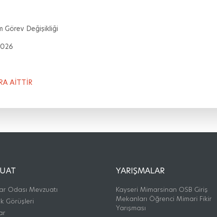
 Görev Değişikliği
2026
A AİTTİR
UAT
YARIŞMALAR
ar Odası Mevzuatı
Kayseri Mimarsinan OSB Giriş
Mekanları Öğrenci Mimari Fikir
k Görüşleri
Yarışması
ar