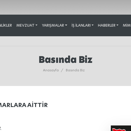
NLIKLER
MEVZUAT
YARIŞMALAR
İŞ İLANLARI
HABERLER
MİM
Basında Biz
Anasayfa
/
Basında Biz
ARLARA AİTTİR
.