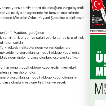
vanının yalnızca mimarlara ait olduğunu vurgulayarak,
, sosyal medya hesaplarında ve benzeri mecralarda
irmaların Mimarlar Odası Kayseri Şubesine bildirilmesini
anun’un 1. Maddesi gereğince
k ve mimarlık unvan ve salahiyeti ile sanat icra etmek
olmaları şarttır:
Türk yüksek mekteblerinden verilen diplomalar;
ktebleri programlarına muadil olduğu kabul edilen
ktebinden diploma almış olanlara usulüne tevfikan
arının buna muadil olduğu kabul edilen memleket
den verilen diplomalar;
smı programlarına muadil olduğu kabul olunan bir
almış olanlara usulüne tevfikan verilecek