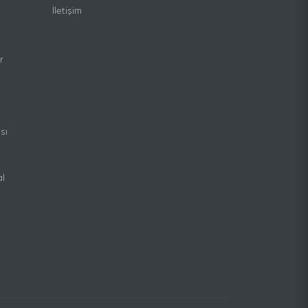
İletişim
r
sı
al