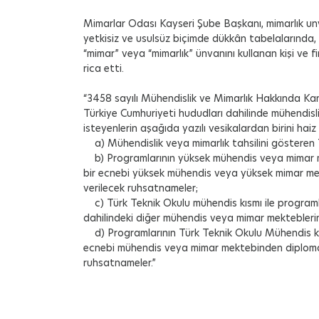
Mimarlar Odası Kayseri Şube Başkanı, mimarlık un
yetkisiz ve usulsüz biçimde dükkân tabelalarında
“mimar” veya “mimarlık” ünvanını kullanan kişi ve f
rica etti.
“3458 sayılı Mühendislik ve Mimarlık Hakkında K
Türkiye Cumhuriyeti hududları dahilinde mühendisli
isteyenlerin aşağıda yazılı vesikalardan birini haiz 
a) Mühendislik veya mimarlık tahsilini gösteren 
b) Programlarının yüksek mühendis veya mimar me
bir ecnebi yüksek mühendis veya yüksek mimar me
verilecek ruhsatnameler;
c) Türk Teknik Okulu mühendis kısmı ile programl
dahilindeki diğer mühendis veya mimar mekteblerin
d) Programlarının Türk Teknik Okulu Mühendis kı
ecnebi mühendis veya mimar mektebinden diploma 
ruhsatnameler.”