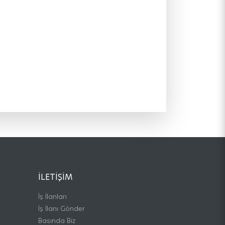
İLETIŞIM
İş İlanları
İş İlanı Gönder
Basında Biz