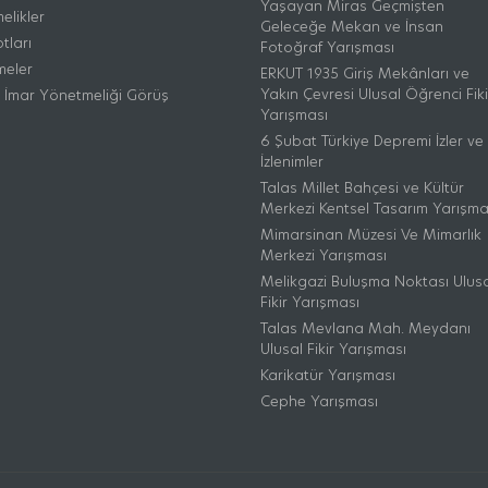
Yaşayan Miras Geçmişten
elikler
Geleceğe Mekan ve İnsan
tları
Fotoğraf Yarışması
meler
ERKUT 1935 Giriş Mekânları ve
Yakın Çevresi Ulusal Öğrenci Fiki
i İmar Yönetmeliği Görüş
Yarışması
6 Şubat Türkiye Depremi İzler ve
İzlenimler
Talas Millet Bahçesi ve Kültür
Merkezi Kentsel Tasarım Yarışma
Mimarsinan Müzesi Ve Mimarlık
Merkezi Yarışması
Melikgazi Buluşma Noktası Ulus
Fikir Yarışması
Talas Mevlana Mah. Meydanı
Ulusal Fikir Yarışması
Karikatür Yarışması
Cephe Yarışması