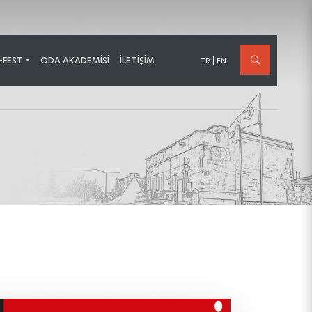
-FEST
ODA AKADEMİSİ
İLETIŞIM
TR
|
EN