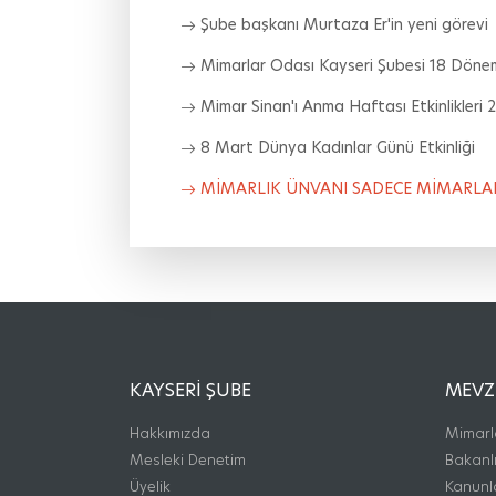
Şube başkanı Murtaza Er'in yeni görevi
Mimarlar Odası Kayseri Şubesi 18 Dönem
Mimar Sinan'ı Anma Haftası Etkinlikleri 
8 Mart Dünya Kadınlar Günü Etkinliği
MİMARLIK ÜNVANI SADECE MİMARLAR
KAYSERI ŞUBE
MEVZ
Hakkımızda
Mimarl
Mesleki Denetim
Bakanlı
Üyelik
Kanunl